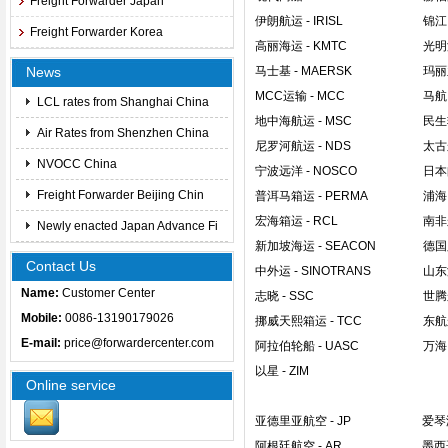
Freight Forwarder Japan
伊朗航运
- IRISL
锦江
Freight Forwarder Korea
高丽海运
- KMTC
光明
News
马士基
- MAERSK
玛丽
MCC运输
- MCC
马航
LCL rates from Shanghai China
地中海航运
- MSC
民生
Air Rates from Shenzhen China
尼罗河航运
- NDS
太古
NVOCC China
宁波远洋
- NOSCO
日本
Freight Forwarder Beijing Chin
普洱马箱运
- PERMA
浦海
宏海箱运
- RCL
南非
Newly enacted Japan Advance Fi
新加坡海运
- SEACON
德国
Contact Us
中外运
- SINOTRANS
山东
Name:
Customer Center
志晓
- SSC
世腾
Mobile:
0086-13190179026
挪威天熙箱运
- TCC
东航
E-mail:
price@forwardercenter.com
阿拉伯轮船
- UASC
万海
以星
- ZIM
Online service
亚德里亚航空
- JP
爱琴
阿根廷航空
- AR
墨西