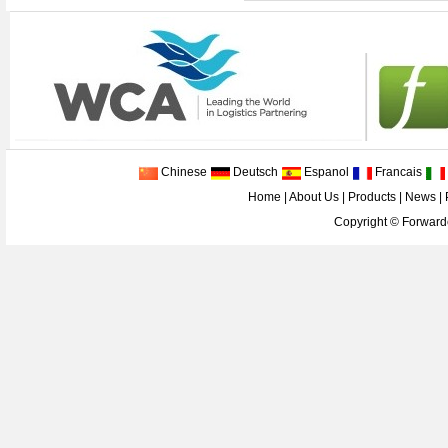
Chinese
Deutsch
Espanol
Francais
Home
|
About Us
|
Products
|
News
|
Copyright ©
Forwarde