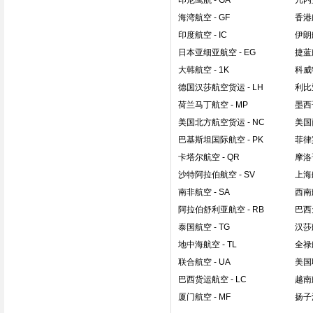
印尼鹰航
- GA
几内
海湾航空
- GF
香港
印度航空
- IC
伊朗
日本亚细亚航空
- EG
捷蓝
大韩航空
- 1K
科威
德国汉莎航空货运
- LH
利比
荷兰马丁航空
- MP
墨西
美国北方航空货运
- NC
美国
巴基斯坦国际航空
- PK
菲律
卡塔尔航空
- QR
摩洛
沙特阿拉伯航空
- SV
上海
南非航空
- SA
西南
阿拉伯舒利亚航空
- RB
巴西
泰国航空
- TG
汉莎
地中海航空
- TL
全禄
联合航空
- UA
美国
巴西货运航空
- LC
越南
厦门航空
- MF
扬子