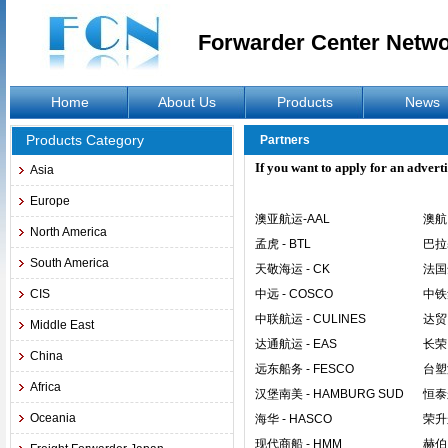
Forwarder Center Netw
Home
About Us
Products
News
Products Category
Partners
If you want to apply for an advert
Asia
Europe
澳亚航运
-AAL
澳航
North America
孟虎
- BTL
巴拉
South America
天敬海运
- CK
法国
CIS
中远
- COSCO
中铁
中联航运
- CULINES
达贸
Middle East
达通航运
- EAS
长荣
China
远东船务
- FESCO
台塑
Africa
汉堡南美
- HAMBURG SUD
恒泰
Oceania
海华
- HASCO
荣升
现代商船
- HMM
赫伯