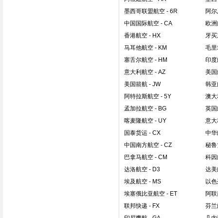
墨西哥联盟航空
- 6R
阿尔
中国国际航空
- CA
欧洲
香港航空
- HX
牙买
马耳他航空
- KM
毛里
塞舌尔航空
- HM
印度
意大利航空
- AZ
美国
美国箭航
- JW
韩亚
阿特拉斯航空
- 5Y
澳大
孟加拉航空
- BG
英国
喀麦隆航空
- UY
意大
国泰货运
- CX
中华
中国南方航空
- CZ
秘鲁
巴拿马航空
- CM
科因
达洛航空
- D3
达美
埃及航空
- MS
以色
埃塞俄比亚航空
- ET
阿联
联邦快递
- FX
芬兰